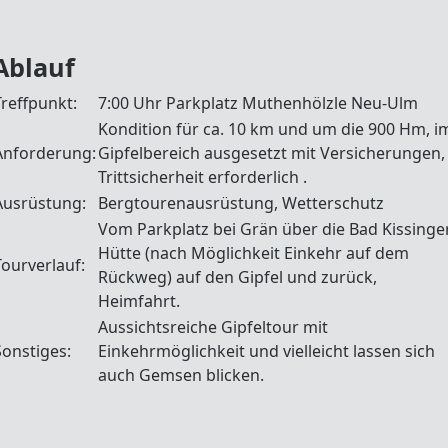
Ablauf
Treffpunkt:
7:00 Uhr Parkplatz Muthenhölzle Neu-Ulm
Kondition für ca. 10 km und um die 900 Hm, i
Anforderung:
Gipfelbereich ausgesetzt mit Versicherungen,
Trittsicherheit erforderlich .
Ausrüstung:
Bergtourenausrüstung, Wetterschutz
Vom Parkplatz bei Grän über die Bad Kissinge
Hütte (nach Möglichkeit Einkehr auf dem
Tourverlauf:
Rückweg) auf den Gipfel und zurück,
Heimfahrt.
Aussichtsreiche Gipfeltour mit
Sonstiges:
Einkehrmöglichkeit und vielleicht lassen sich
auch Gemsen blicken.