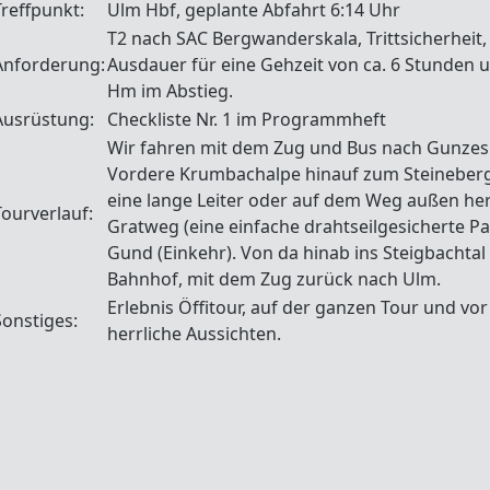
Treffpunkt:
Ulm Hbf, geplante Abfahrt 6:14 Uhr
T2 nach SAC Bergwanderskala, Trittsicherheit,
Anforderung:
Ausdauer für eine Gehzeit von ca. 6 Stunden 
Hm im Abstieg.
Ausrüstung:
Checkliste Nr. 1 im Programmheft
Wir fahren mit dem Zug und Bus nach Gunzes
Vordere Krumbachalpe hinauf zum Steineberg,
eine lange Leiter oder auf dem Weg außen he
Tourverlauf:
Gratweg (eine einfache drahtseilgesicherte P
Gund (Einkehr). Von da hinab ins Steigbacht
Bahnhof, mit dem Zug zurück nach Ulm.
Erlebnis Öffitour, auf der ganzen Tour und vo
Sonstiges:
herrliche Aussichten.