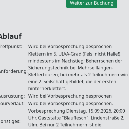
Weiter zur Buchung
Ablauf
Treffpunkt:
Wird bei Vorbesprechung besprochen
Klettern im 5. UIAA-Grad (Fels, nicht Halle!),
mindestens im Nachstieg; Beherrschen der
Sicherungstechnik bei Mehrseillängen-
Anforderung:
Klettertouren; bei mehr als 2 Teilnehmern wir
eine 2. Seilschaft gebildet, die der ersten
hinterherklettert.
Ausrüstung:
Wird bei Vorbesprechung besprochen
Tourverlauf:
Wird bei Vorbesprechung besprochen.
Vorbesprechung Dienstag, 15.09.2026, 20:00
Uhr, Gaststätte "Blauflesch", Lindenstraße 2,
Sonstiges:
Ulm. Bei nur 2 Teilnehmern ist die