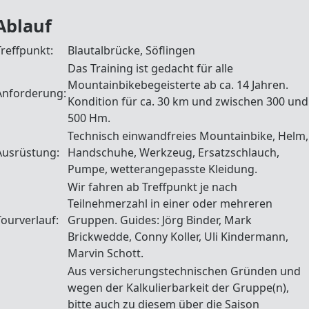
Ablauf
Treffpunkt:
Blautalbrücke, Söflingen
Das Training ist gedacht für alle
Mountainbikebegeisterte ab ca. 14 Jahren.
Anforderung:
Kondition für ca. 30 km und zwischen 300 und
500 Hm.
Technisch einwandfreies Mountainbike, Helm,
Ausrüstung:
Handschuhe, Werkzeug, Ersatzschlauch,
Pumpe, wetterangepasste Kleidung.
Wir fahren ab Treffpunkt je nach
Teilnehmerzahl in einer oder mehreren
Tourverlauf:
Gruppen. Guides: Jörg Binder, Mark
Brickwedde, Conny Koller, Uli Kindermann,
Marvin Schott.
Aus versicherungstechnischen Gründen und
wegen der Kalkulierbarkeit der Gruppe(n),
bitte auch zu diesem über die Saison