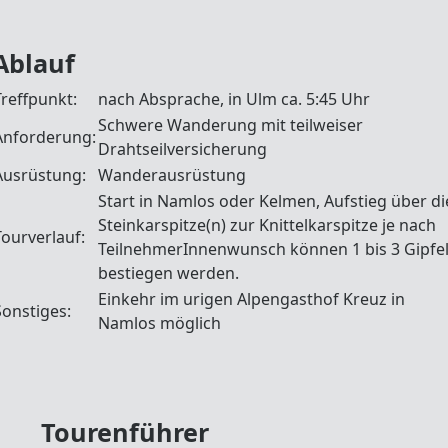
Ablauf
Treffpunkt:
nach Absprache, in Ulm ca. 5:45 Uhr
Schwere Wanderung mit teilweiser
Anforderung:
Drahtseilversicherung
Ausrüstung:
Wanderausrüstung
Start in Namlos oder Kelmen, Aufstieg über di
Steinkarspitze(n) zur Knittelkarspitze je nach
Tourverlauf:
TeilnehmerInnenwunsch können 1 bis 3 Gipfe
bestiegen werden.
Einkehr im urigen Alpengasthof Kreuz in
Sonstiges:
Namlos möglich
Tourenführer