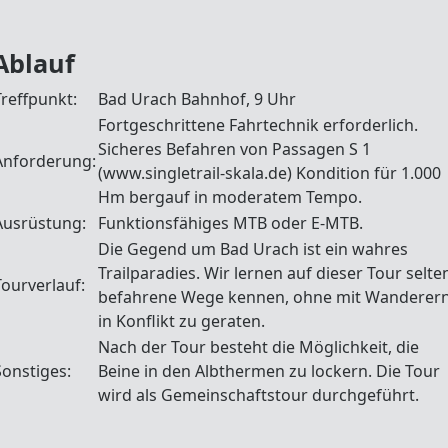
Ablauf
Treffpunkt:
Bad Urach Bahnhof, 9 Uhr
Fortgeschrittene Fahrtechnik erforderlich.
Sicheres Befahren von Passagen S 1
Anforderung:
(www.singletrail-skala.de) Kondition für 1.000
Hm bergauf in moderatem Tempo.
Ausrüstung:
Funktionsfähiges MTB oder E-MTB.
Die Gegend um Bad Urach ist ein wahres
Trailparadies. Wir lernen auf dieser Tour selte
Tourverlauf:
befahrene Wege kennen, ohne mit Wanderer
in Konflikt zu geraten.
Nach der Tour besteht die Möglichkeit, die
Sonstiges:
Beine in den Albthermen zu lockern. Die Tour
wird als Gemeinschaftstour durchgeführt.