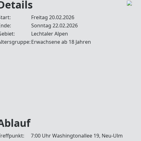
Details
tart:
Freitag 20.02.2026
Ende:
Sonntag 22.02.2026
Gebiet:
Lechtaler Alpen
Altersgruppe:
Erwachsene ab 18 Jahren
Ablauf
Treffpunkt:
7:00 Uhr Washingtonallee 19, Neu-Ulm